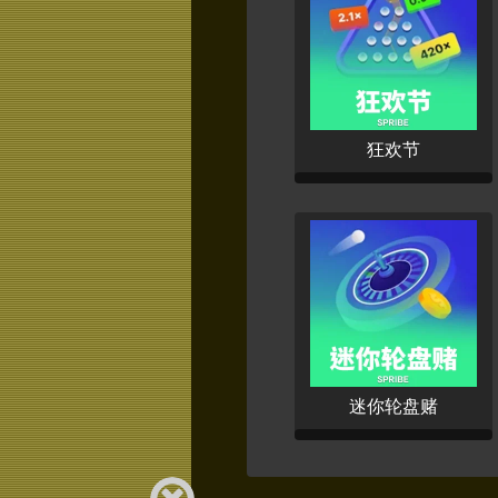
立刻开始
狂欢节
立刻开始
迷你轮盘赌