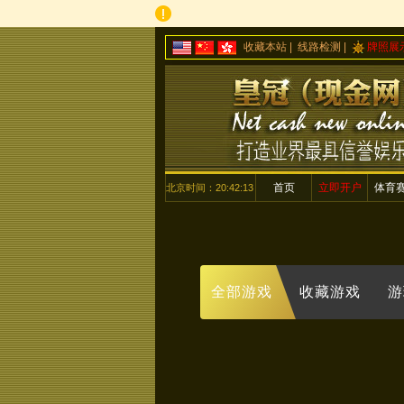
收藏本站
|
线路检测
|
牌照展
首页
立即开户
体育
北京时间：20:42:14
全部游戏
收藏游戏
游