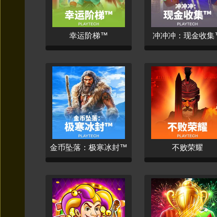
幸运阶梯™
冲冲冲：现金收集
立刻开始
立刻开始
金币坠落：极寒冰封™
不败荣耀
立刻开始
立刻开始