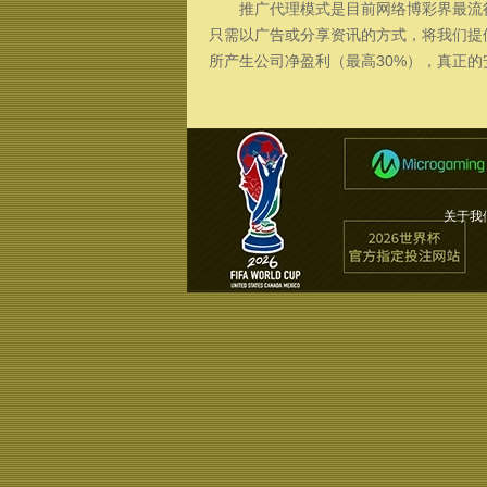
推广代理模式是目前网络博彩界最流
只需以广告或分享资讯的方式，将我们提
所产生公司净盈利（最高30%），真正
关于我