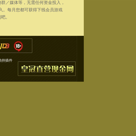
Q群／媒体等，无需任何资金投入，
入。每月您都可获得下线会员游戏
列吧。
劫持插件