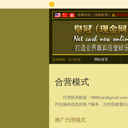
收藏本站
|
线路检测
|
牌照展
网站首页
北京时间：21:15:31
合营模式
代理联系邮箱：0886vip@gmai
件设施和优质的客户服务，为您搭建通往
推广代理模式