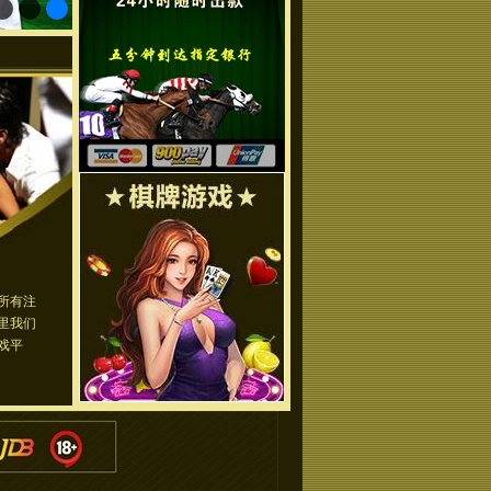
所有注
里我们
戏平