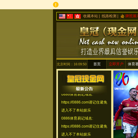
收藏本站
|
线路检测
|
牌照展
首页
立即开户
体育
北京时间：16:09:51
0886体育易记域名:
https://0886.com请记住避免
进入不了本站娱乐
0886体育易记域名:
https://0886.com请记住避免
进入不了本站娱乐