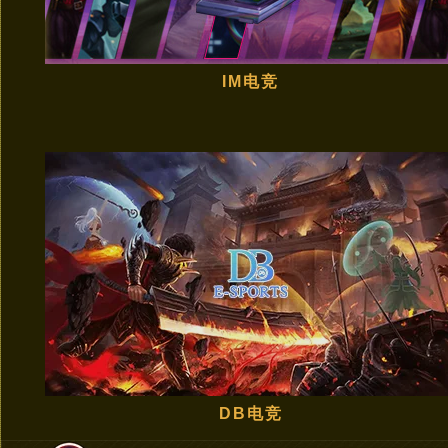
IM电竞
DB电竞